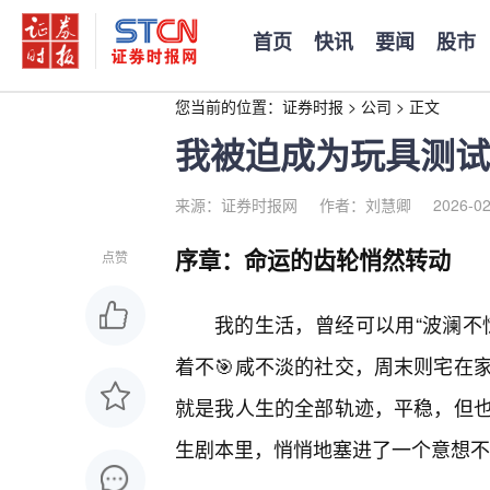
首页
快讯
要闻
股市
您当前的位置：
证券时报
>
公司
>
正文
我被迫成为玩具测试
来源：证券时报网
作者：刘慧卿
2026-02
序章：命运的齿轮悄然转动
点赞
我的生活，曾经可以用“波澜不
着不🎯咸不淡的社交，周末则宅在
就是我人生的全部轨迹，平稳，但
生剧本里，悄悄地塞进了一个意想不