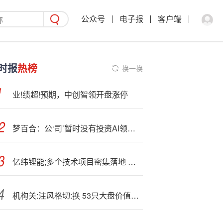
公众号
电子报
客户端
时报
热榜
换一换
业!绩超!预期，中创智领开盘涨停
梦百合：公‘司’暂时没有投资AI领域的公司
亿纬锂能;多个技术项目密集落地 逐步构建产业集聚生态
机构关:注风格切:换 53只大盘价值股或被低估