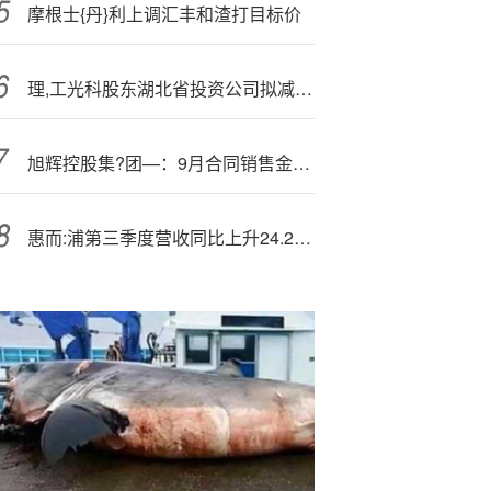
摩根士{丹}利上调汇丰和渣打目标价
理,工光科股东湖北省投资公司拟减持不超过93万股
旭辉控股集?团—：9月合同销售金额约9亿元
惠而:浦第三季度营收同比上升24.2%，净利润同比上升360.0%