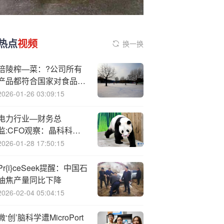
热点
视频
换一换
涪陵榨—菜：?公司所有
产品都符合国家对食品安
全的规定
2026-01-26 03:09:15
电力行业—财务总
监:CFO观察：晶科科技
刘晓军薪酬为行业最高
2026-01-28 17:50:15
2024年薪酬高达190万元
Pr{i}ceSeek提醒：中国石
油焦产量同比下降
2026-02-04 05:04:15
微‘创’脑科学遭MicroPort